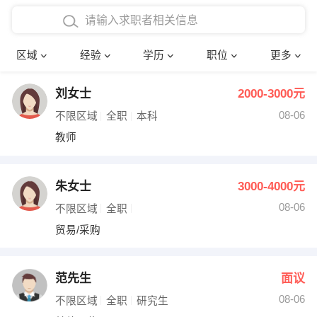
在校学生工作经验
本科
行政后勤
建筑装潢
确定
区域
经验
学历
职位
更多
三年以上工作经验
硕士
销售岗位
教师
刘女士
2000-3000元
四年以上工作经验
博士
文员
护士
08-06
不限区域
全职
本科
五年以上工作经验
财务会计
传单派发
教师
十年以上工作经验
超市零售
促销导购
朱女士
3000-4000元
网络IT
保健按摩
08-06
不限区域
全职
贸易/采购
快递员
前台接待
收银员
技术员/工程师
范先生
面议
08-06
水电/机修
部门经理
不限区域
全职
研究生