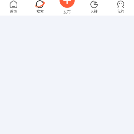
温女士
4000-5000元
08-06
不限区域
全职
大专
首页
搜索
入驻
我的
发布
文员
温先生
2000-3000元
08-06
不限区域
全职
招聘信息
求职简历
其他职位
卢女士
3000-4000元
08-05
不限区域
全职
大专
其他职位
钟女士
3000-4000元
08-05
不限区域
全职
大专