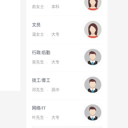
俞女士
·
本科
文员
温女士
·
大专
行政/后勤
吴先生
·
大专
技工/普工
邓先生
·
高中
网络/IT
叶先生
·
大专